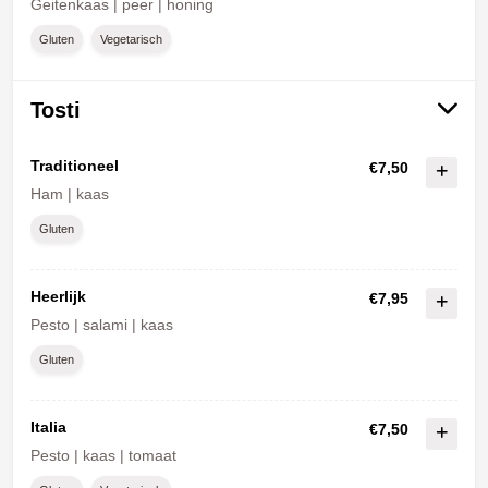
Geitenkaas | peer | honing
Gluten
Vegetarisch
Tosti
Traditioneel
€7,50
Ham | kaas
Gluten
Heerlijk
€7,95
Pesto | salami | kaas
Gluten
Italia
€7,50
Pesto | kaas | tomaat