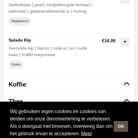
Geitenkaas | peer| zongedroogde tomaat |
walnoten | gekarameliseerde ui | honing
Vegetarisch
Salade Kip
€16,95
Gerookte kip | bacon | rode ui | ei | oude
kaas | truffel-mayonaise
Gluten
Koffie
Thee
Wij gebruiken eigen cookies en cookies van
Frisdranken
derden om onze dienstverlening te verbeteren.
Als u doorgaat met browsen, overweeg dan om
OK
het gebruik ervan te accepteren.
Meer
Foodtruck