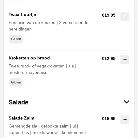
Twaalf-uurtje
€19,95
Fantasie van de keuken | 3 verschillende
bereidingen
Gluten
Kroketten op brood
€12,95
Twee rund- of vegakroketten | sla |
mosterd-mayonaise
Gluten
Salade
Salade Zalm
€15,95
Gemengde sla | gerookte zalm | ui |
kappertjes | mierikswortel | komkommer